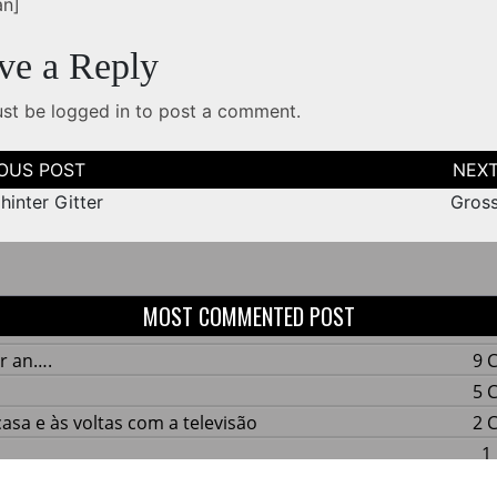
n]
ve a Reply
ust be
logged in
to post a comment.
tion
 hinter Gitter
Gros
MOST COMMENTED POST
r an….
9 
5 
casa e às voltas com a televisão
2 
1