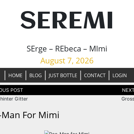
SEREMI
SErge – REbeca – MImi
August 7, 2026
HOME
BLOG
JUST BOTTLE
CONTACT
LOGIN
tion
 hinter Gitter
Gros
-Man For Mimi