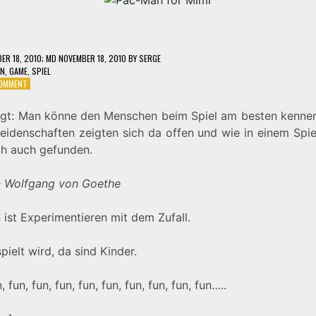
ER 18, 2010
; MD NOVEMBER 18, 2010
BY
SERGE
UN
,
GAME
,
SPIEL
ON
COMMENT
PAC-
MAN
gt: Man könne den Menschen beim Spiel am besten kennen
FOR
Leidenschaften zeigten sich da offen und wie in einem Spie
MIMI
ch auch gefunden.
 Wolfgang von Goethe
 ist Experimentieren mit dem Zufall.
ielt wird, da sind Kinder.
, fun, fun, fun, fun, fun, fun, fun, fun, fun…..