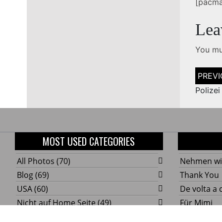
PARKING
[pacma
Lea
You m
Post
naviga
Polizei
MOST USED CATEGORIES
All Photos
(70)
Nehmen wi
Blog
(69)
Thank You
USA
(60)
De volta a 
Nicht auf Home Seite
(49)
Für Mimi