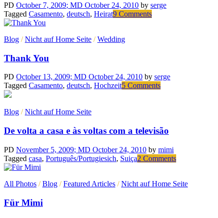
PD
October 7, 2009
; MD October 24, 2010
by
serge
on
Tagged
Casamento
,
deutsch
,
Heirat
9 Comments
Nehmen
wir
Blog
/
Nicht auf Home Seite
/
Wedding
an….
Thank You
PD
October 13, 2009
; MD October 24, 2010
by
serge
on
Tagged
Casamento
,
deutsch
,
Hochzeit
5 Comments
Thank
You
Blog
/
Nicht auf Home Seite
De volta a casa e às voltas com a televisão
PD
November 5, 2009
; MD October 24, 2010
by
mimi
on
Tagged
casa
,
Português/Portugiesich
,
Suiça
2 Comments
De
volta
All Photos
/
Blog
/
Featured Articles
/
Nicht auf Home Seite
a
casa
Für Mimi
e
às