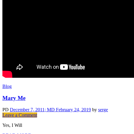
Blog
Mary Me
PD
December 7, 2011
; MD February 24, 2019
by
serge
on
Leave a Comment
Mary
Yes, I Will
Me