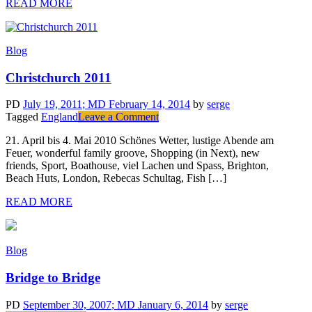
READ MORE
Blog
Christchurch 2011
PD
July 19, 2011
; MD February 14, 2014
by
serge
on
Tagged
England
Leave a Comment
Christchurch
21. April bis 4. Mai 2010 Schönes Wetter, lustige Abende am
2011
Feuer, wonderful family groove, Shopping (in Next), new
friends, Sport, Boathouse, viel Lachen und Spass, Brighton,
Beach Huts, London, Rebecas Schultag, Fish […]
READ MORE
Blog
Bridge to Bridge
PD
September 30, 2007
; MD January 6, 2014
by
serge