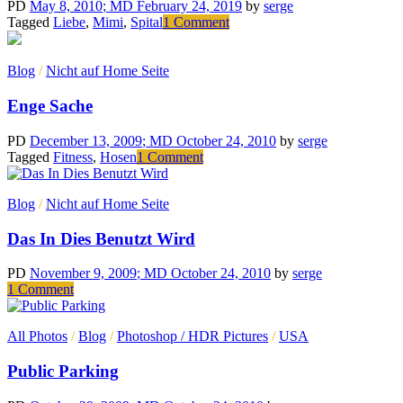
voltas
PD
May 8, 2010
; MD February 24, 2019
by
serge
com
on
Tagged
Liebe
,
Mimi
,
Spital
1 Comment
a
Für
televisão
Mimi
Blog
/
Nicht auf Home Seite
Enge Sache
PD
December 13, 2009
; MD October 24, 2010
by
serge
on
Tagged
Fitness
,
Hosen
1 Comment
Enge
Sache
Blog
/
Nicht auf Home Seite
Das In Dies Benutzt Wird
PD
November 9, 2009
; MD October 24, 2010
by
serge
on
1 Comment
Das
In
All Photos
/
Blog
/
Photoshop / HDR Pictures
/
USA
Dies
Benutzt
Public Parking
Wird