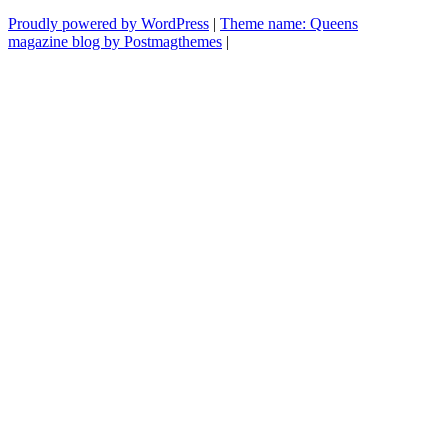
voltas
Proudly powered by WordPress
|
Theme name: Queens
com
magazine blog by Postmagthemes
|
a
televisão