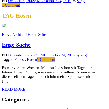
PD
October 29, 2009
; MD October 24, 2010
by
serge
on
1 Comment
Public
Parking
TAG Hosen
Blog
/
Nicht auf Home Seite
Enge Sache
PD
December 13, 2009
; MD October 24, 2010
by
serge
on
Tagged
Fitness
,
Hosen
1 Comment
Enge
Es war vor drei Wochen. Mimi suchte schon seit Tagen ihre
Sache
Fitness Hosen. Nun ja, wie kann ich da helfen? Es kam einer
diesen seltenen Tagen, und ich fuhr meine Sporttasche nicht
[…]
READ MORE
Categories