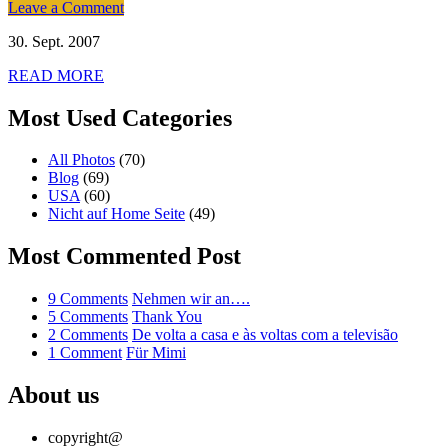
on
Leave a Comment
Bridge
30. Sept. 2007
to
Bridge
READ MORE
Most Used Categories
All Photos
(70)
Blog
(69)
USA
(60)
Nicht auf Home Seite
(49)
Most Commented Post
on
9 Comments
Nehmen wir an….
Nehmen
on
5 Comments
Thank You
wir
Thank
on
2 Comments
De volta a casa e às voltas com a televisão
on
an….
You
De
1 Comment
Für Mimi
Für
volta
Mimi
a
About us
casa
e
copyright@
às