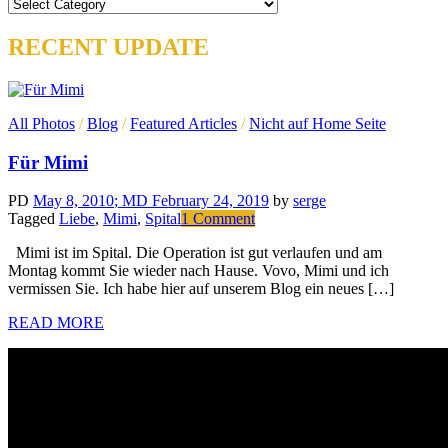
Categories
RECENT UPDATE
All Photos
/
Blog
/
Featured Articles
/
Nicht auf Home Seite
Für Mimi
PD
May 8, 2010
; MD February 24, 2019
by
serge
on
Tagged
Liebe
,
Mimi
,
Spital
1 Comment
Für
Mimi ist im Spital. Die Operation ist gut verlaufen und am
Mimi
Montag kommt Sie wieder nach Hause. Vovo, Mimi und ich
vermissen Sie. Ich habe hier auf unserem Blog ein neues […]
READ MORE