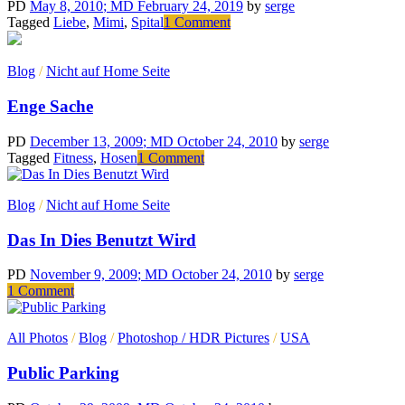
voltas
PD
May 8, 2010
; MD February 24, 2019
by
serge
com
on
Tagged
Liebe
,
Mimi
,
Spital
1 Comment
a
Für
televisão
Mimi
Blog
/
Nicht auf Home Seite
Enge Sache
PD
December 13, 2009
; MD October 24, 2010
by
serge
on
Tagged
Fitness
,
Hosen
1 Comment
Enge
Sache
Blog
/
Nicht auf Home Seite
Das In Dies Benutzt Wird
PD
November 9, 2009
; MD October 24, 2010
by
serge
on
1 Comment
Das
In
All Photos
/
Blog
/
Photoshop / HDR Pictures
/
USA
Dies
Benutzt
Public Parking
Wird