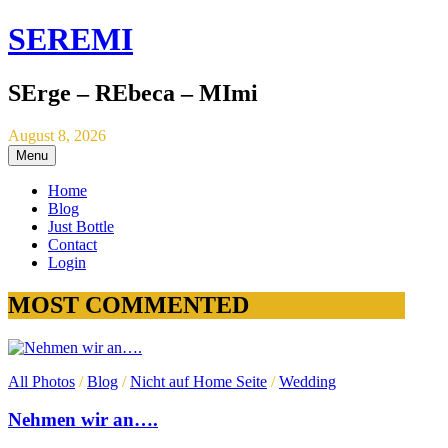
SEREMI
SErge – REbeca – MImi
August 8, 2026
Menu
Home
Blog
Just Bottle
Contact
Login
MOST COMMENTED
All Photos
/
Blog
/
Nicht auf Home Seite
/
Wedding
Nehmen wir an….