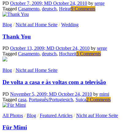
PD
October 7, 2009
; MD October 24, 2010
by
serge
on
Tagged
Casamento
,
deutsch
,
Heirat
9 Comments
Nehmen
wir
Blog
/
Nicht auf Home Seite
/
Wedding
an….
Thank You
PD
October 13, 2009
; MD October 24, 2010
by
serge
on
Tagged
Casamento
,
deutsch
,
Hochzeit
5 Comments
Thank
You
Blog
/
Nicht auf Home Seite
De volta a casa e às voltas com a televisão
PD
November 5, 2009
; MD October 24, 2010
by
mimi
on
Tagged
casa
,
Português/Portugiesich
,
Suiça
2 Comments
De
volta
All Photos
/
Blog
/
Featured Articles
/
Nicht auf Home Seite
a
casa
Für Mimi
e
às