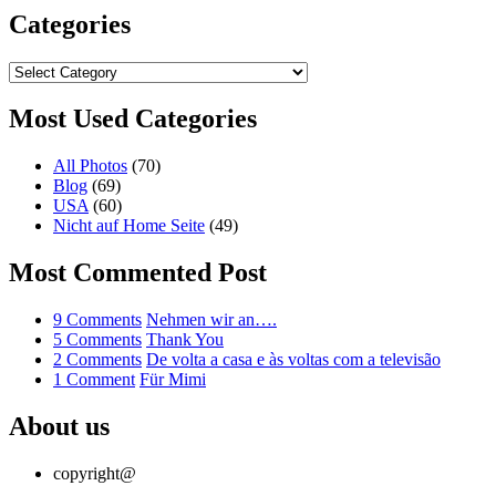
Categories
Categories
Most Used Categories
All Photos
(70)
Blog
(69)
USA
(60)
Nicht auf Home Seite
(49)
Most Commented Post
on
9 Comments
Nehmen wir an….
Nehmen
on
5 Comments
Thank You
wir
Thank
on
2 Comments
De volta a casa e às voltas com a televisão
on
an….
You
De
1 Comment
Für Mimi
Für
volta
Mimi
a
About us
casa
e
copyright@
às