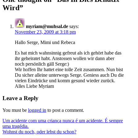
Wird
”
myriam@muhsal.de
says:
November 23, 2009 at 3:18 pm
Hallo Serge, Mimi und Rebeca
Es hat mich wahnsinnig gefreut als ich gehört habe das
ihr geheiratet habt. Anstossen wollen wir dann aber
noch persönlich gäll Serge:)
Wir hoffen Ihr hattet eine tolle Zeit zusammen. Nun bist
Du sicher alleine unterwegs Serge. Geniess auch Du die
vielen Eindrücke und komm gesund wieder zurück.
Alles Liebe Myriam
Leave a Reply
You must be
logged in
to post a comment.
Post
Um acidente com uma criança nunca é um acidente. É sempre
uma tragédia.
navigation
Wohnst du noch, oder lebst du schon?