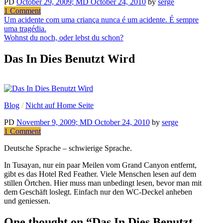
PD
October 29, 2009
; MD October 24, 2010
by
serge
on
1 Comment
Post
Public
Um acidente com uma criança nunca é um acidente. É sempre
Parking
uma tragédia.
navigation
Wohnst du noch, oder lebst du schon?
Das In Dies Benutzt Wird
Blog
/
Nicht auf Home Seite
PD
November 9, 2009
; MD October 24, 2010
by
serge
on
1 Comment
Das
Deutsche Sprache – schwierige Sprache.
In
Dies
In Tusayan, nur ein paar Meilen vom Grand Canyon entfernt,
Benutzt
gibt es das Hotel Red Feather. Viele Menschen lesen auf dem
Wird
stillen Örtchen. Hier muss man unbedingt lesen, bevor man mit
dem Geschäft loslegt. Einfach nur den WC-Deckel anheben
und geniessen.
One thought on “
Das In Dies Benutzt