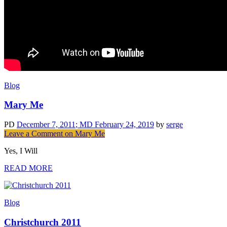
Blog
Mary Me
PD
December 7, 2011
; MD February 24, 2019
by
serge
Leave a Comment
on Mary Me
Yes, I Will
READ MORE
Blog
Christchurch 2011