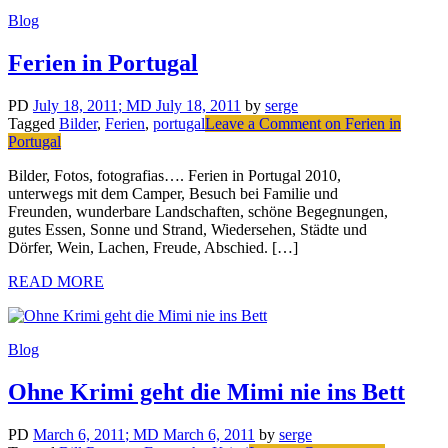
Blog
Ferien in Portugal
PD
July 18, 2011
; MD July 18, 2011
by
serge
Tagged
Bilder
,
Ferien
,
portugal
Leave a Comment
on Ferien in
Portugal
Bilder, Fotos, fotografias…. Ferien in Portugal 2010,
unterwegs mit dem Camper, Besuch bei Familie und
Freunden, wunderbare Landschaften, schöne Begegnungen,
gutes Essen, Sonne und Strand, Wiedersehen, Städte und
Dörfer, Wein, Lachen, Freude, Abschied. […]
READ MORE
Blog
Ohne Krimi geht die Mimi nie ins Bett
PD
March 6, 2011
; MD March 6, 2011
by
serge