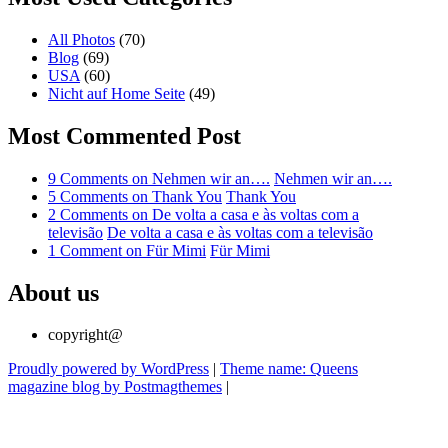
All Photos
(70)
Blog
(69)
USA
(60)
Nicht auf Home Seite
(49)
Most Commented Post
9 Comments
on Nehmen wir an….
Nehmen wir an….
5 Comments
on Thank You
Thank You
2 Comments
on De volta a casa e às voltas com a
televisão
De volta a casa e às voltas com a televisão
1 Comment
on Für Mimi
Für Mimi
About us
copyright@
Proudly powered by WordPress
|
Theme name: Queens
magazine blog by Postmagthemes
|