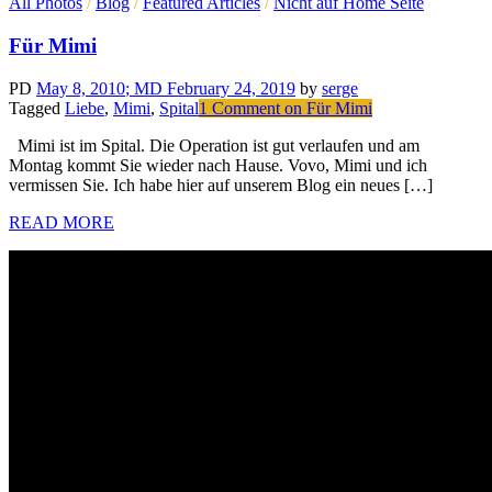
All Photos
/
Blog
/
Featured Articles
/
Nicht auf Home Seite
Für Mimi
PD
May 8, 2010
; MD February 24, 2019
by
serge
Tagged
Liebe
,
Mimi
,
Spital
1 Comment
on Für Mimi
Mimi ist im Spital. Die Operation ist gut verlaufen und am
Montag kommt Sie wieder nach Hause. Vovo, Mimi und ich
vermissen Sie. Ich habe hier auf unserem Blog ein neues […]
READ MORE