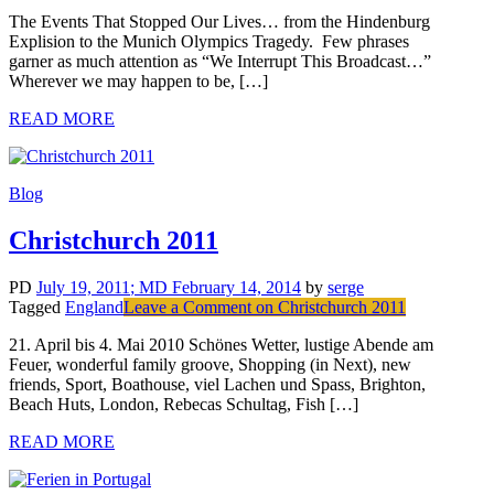
The Events That Stopped Our Lives… from the Hindenburg
Explision to the Munich Olympics Tragedy. Few phrases
garner as much attention as “We Interrupt This Broadcast…”
Wherever we may happen to be, […]
READ MORE
Blog
Christchurch 2011
PD
July 19, 2011
; MD February 14, 2014
by
serge
Tagged
England
Leave a Comment
on Christchurch 2011
21. April bis 4. Mai 2010 Schönes Wetter, lustige Abende am
Feuer, wonderful family groove, Shopping (in Next), new
friends, Sport, Boathouse, viel Lachen und Spass, Brighton,
Beach Huts, London, Rebecas Schultag, Fish […]
READ MORE