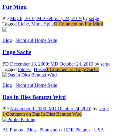
Für Mimi
PD
May 8, 2010
; MD February 24, 2019
by
serge
Tagged
Liebe
,
Mimi
,
Spital
1 Comment
on Für Mimi
Blog
/
Nicht auf Home Seite
Enge Sache
PD
December 13, 2009
; MD October 24, 2010
by
serge
Tagged
Fitness
,
Hosen
1 Comment
on Enge Sache
Blog
/
Nicht auf Home Seite
Das In Dies Benutzt Wird
PD
November 9, 2009
; MD October 24, 2010
by
serge
1 Comment
on Das In Dies Benutzt Wird
All Photos
/
Blog
/
Photoshop / HDR Pictures
/
USA