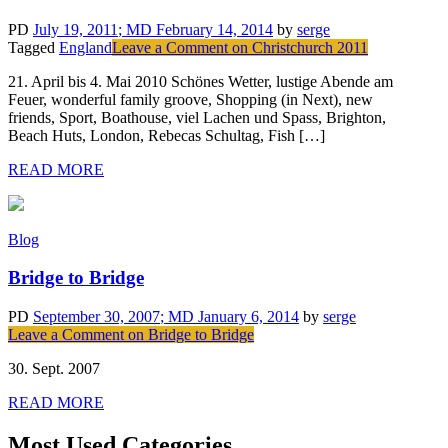
PD
July 19, 2011
; MD February 14, 2014
by
serge
Tagged
England
Leave a Comment
on Christchurch 2011
21. April bis 4. Mai 2010 Schönes Wetter, lustige Abende am
Feuer, wonderful family groove, Shopping (in Next), new
friends, Sport, Boathouse, viel Lachen und Spass, Brighton,
Beach Huts, London, Rebecas Schultag, Fish […]
READ MORE
Blog
Bridge to Bridge
PD
September 30, 2007
; MD January 6, 2014
by
serge
Leave a Comment
on Bridge to Bridge
30. Sept. 2007
READ MORE
Most Used Categories