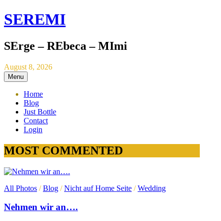
SEREMI
SErge – REbeca – MImi
August 8, 2026
Menu
Home
Blog
Just Bottle
Contact
Login
MOST COMMENTED
All Photos
/
Blog
/
Nicht auf Home Seite
/
Wedding
Nehmen wir an….