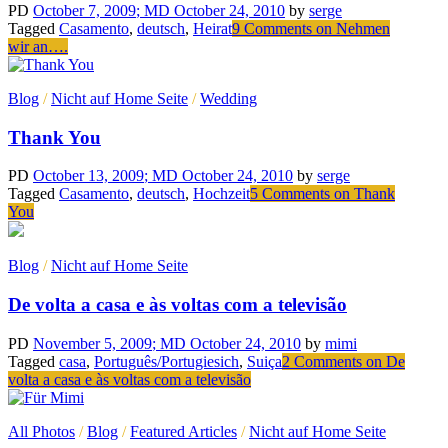
PD
October 7, 2009
; MD October 24, 2010
by
serge
Tagged
Casamento
,
deutsch
,
Heirat
9 Comments
on Nehmen
wir an….
Blog
/
Nicht auf Home Seite
/
Wedding
Thank You
PD
October 13, 2009
; MD October 24, 2010
by
serge
Tagged
Casamento
,
deutsch
,
Hochzeit
5 Comments
on Thank
You
Blog
/
Nicht auf Home Seite
De volta a casa e às voltas com a televisão
PD
November 5, 2009
; MD October 24, 2010
by
mimi
Tagged
casa
,
Português/Portugiesich
,
Suiça
2 Comments
on De
volta a casa e às voltas com a televisão
All Photos
/
Blog
/
Featured Articles
/
Nicht auf Home Seite