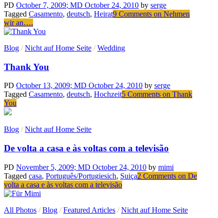
PD
October 7, 2009
; MD October 24, 2010
by
serge
Tagged
Casamento
,
deutsch
,
Heirat
9 Comments
on Nehmen
wir an….
Blog
/
Nicht auf Home Seite
/
Wedding
Thank You
PD
October 13, 2009
; MD October 24, 2010
by
serge
Tagged
Casamento
,
deutsch
,
Hochzeit
5 Comments
on Thank
You
Blog
/
Nicht auf Home Seite
De volta a casa e às voltas com a televisão
PD
November 5, 2009
; MD October 24, 2010
by
mimi
Tagged
casa
,
Português/Portugiesich
,
Suiça
2 Comments
on De
volta a casa e às voltas com a televisão
All Photos
/
Blog
/
Featured Articles
/
Nicht auf Home Seite