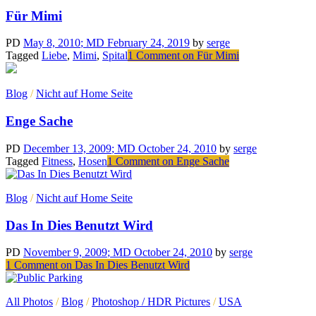
Für Mimi
PD
May 8, 2010
; MD February 24, 2019
by
serge
Tagged
Liebe
,
Mimi
,
Spital
1 Comment
on Für Mimi
Blog
/
Nicht auf Home Seite
Enge Sache
PD
December 13, 2009
; MD October 24, 2010
by
serge
Tagged
Fitness
,
Hosen
1 Comment
on Enge Sache
Blog
/
Nicht auf Home Seite
Das In Dies Benutzt Wird
PD
November 9, 2009
; MD October 24, 2010
by
serge
1 Comment
on Das In Dies Benutzt Wird
All Photos
/
Blog
/
Photoshop / HDR Pictures
/
USA