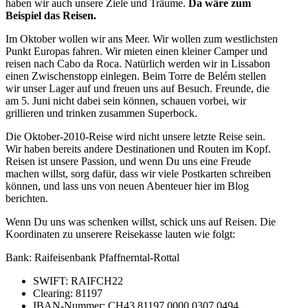
haben wir auch unsere Ziele und Träume.
Da wäre zum
Beispiel das Reisen.
Im Oktober wollen wir ans Meer. Wir wollen zum westlichsten
Punkt Europas fahren. Wir mieten einen kleiner Camper und
reisen nach Cabo da Roca. Natürlich werden wir in Lissabon
einen Zwischenstopp einlegen. Beim Torre de Belém stellen
wir unser Lager auf und freuen uns auf Besuch. Freunde, die
am 5. Juni nicht dabei sein können, schauen vorbei, wir
grillieren und trinken zusammen Superbock.
Die Oktober-2010-Reise wird nicht unsere letzte Reise sein.
Wir haben bereits andere Destinationen und Routen im Kopf.
Reisen ist unsere Passion, und wenn Du uns eine Freude
machen willst, sorg dafür, dass wir viele Postkarten schreiben
können, und lass uns von neuen Abenteuer hier im Blog
berichten.
Wenn Du uns was schenken willst, schick uns auf Reisen. Die
Koordinaten zu unserere Reisekasse lauten wie folgt:
Bank: Raifeisenbank Pfaffnerntal-Rottal
SWIFT: RAIFCH22
Clearing: 81197
IBAN-Nummer: CH43 81197 0000 0307 0494