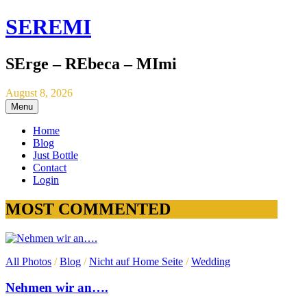
SEREMI
SErge – REbeca – MImi
August 8, 2026
Menu
Home
Blog
Just Bottle
Contact
Login
MOST COMMENTED
All Photos
/
Blog
/
Nicht auf Home Seite
/
Wedding
Nehmen wir an….