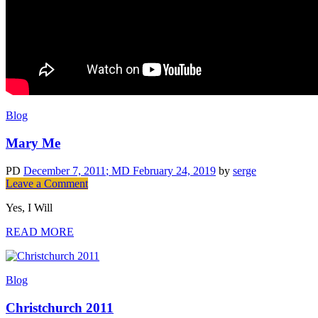
Blog
Mary Me
PD
December 7, 2011
; MD February 24, 2019
by
serge
on
Leave a Comment
Mary
Yes, I Will
Me
READ MORE
Blog
Christchurch 2011