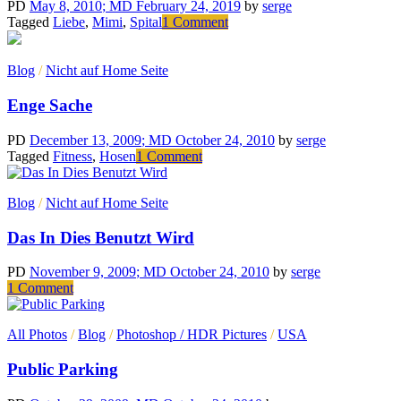
voltas
PD
May 8, 2010
; MD February 24, 2019
by
serge
com
on
Tagged
Liebe
,
Mimi
,
Spital
1 Comment
a
Für
televisão
Mimi
Blog
/
Nicht auf Home Seite
Enge Sache
PD
December 13, 2009
; MD October 24, 2010
by
serge
on
Tagged
Fitness
,
Hosen
1 Comment
Enge
Sache
Blog
/
Nicht auf Home Seite
Das In Dies Benutzt Wird
PD
November 9, 2009
; MD October 24, 2010
by
serge
on
1 Comment
Das
In
All Photos
/
Blog
/
Photoshop / HDR Pictures
/
USA
Dies
Benutzt
Public Parking
Wird