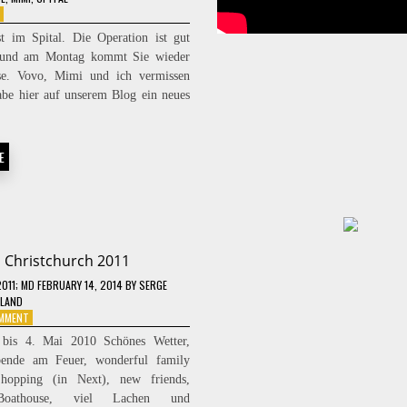
ON
FÜR
im Spital. Die Operation ist gut
MIMI
 und am Montag kommt Sie wieder
e. Vovo, Mimi und ich vermissen
abe hier auf unserem Blog ein neues
E
Christchurch 2011
2011
; MD FEBRUARY 14, 2014
BY
SERGE
LAND
ON
OMMENT
CHRISTCHURCH
 bis 4. Mai 2010 Schönes Wetter,
2011
bende am Feuer, wonderful family
hopping (in Next), new friends,
Boathouse, viel Lachen und