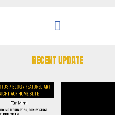
RECENT UPDATE
OTOS
/
BLOG
/
FEATURED ARTI
NICHT AUF HOME SEITE
Für Mimi
010
; MD FEBRUARY 24, 2019
BY
SERGE
BE
,
MIMI
,
SPITAL