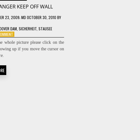
ANGER KEEP OFF WALL
ER 23, 2009
; MD OCTOBER 30, 2010
BY
OOVER DAM
,
SICHERHEIT
,
STAUSEE
ON
 COMMENT
DANGER
he whole picture please click on the
KEEP
howing up if you move the cursor on
OFF
re.
WALL
ORE