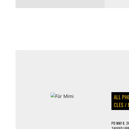
PARKING
ALL PH
CLES
/
PD
MAY 8, 2
TAGGED
LIE