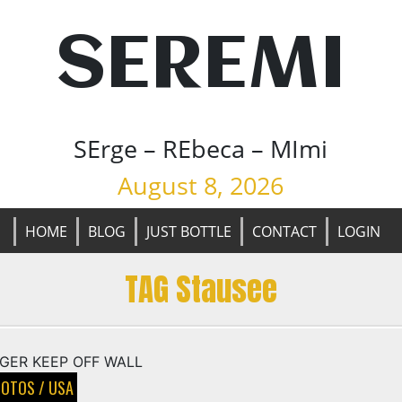
SEREMI
SErge – REbeca – MImi
August 8, 2026
HOME
BLOG
JUST BOTTLE
CONTACT
LOGIN
TAG Stausee
HOTOS
/
USA