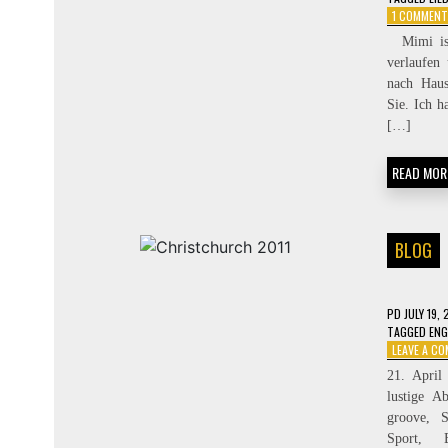
1 COMMENT
Mimi ist 
verlaufen
nach Haus
Sie. Ich h
[…]
READ MOR
BLOG
PD
JULY 19, 
TAGGED
ENG
LEAVE A C
21. April
lustige A
groove, S
Sport, 