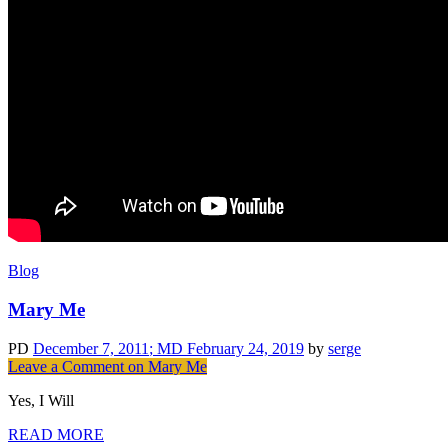
Blog
Mary Me
PD
December 7, 2011
; MD February 24, 2019
by
serge
Leave a Comment
on Mary Me
Yes, I Will
READ MORE