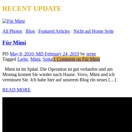
RECENT UPDATE
All Photos
/
Blog
/
Featured Articles
/
Nicht auf Home Seite
Für Mimi
PD
May 8, 2010
; MD February 24, 2019
by
serge
Tagged
Liebe
,
Mimi
,
Spital
1 Comment
on Für Mimi
Mimi ist im Spital. Die Operation ist gut verlaufen und am
Montag kommt Sie wieder nach Hause. Vovo, Mimi und ich
vermissen Sie. Ich habe hier auf unserem Blog ein neues […]
READ MORE