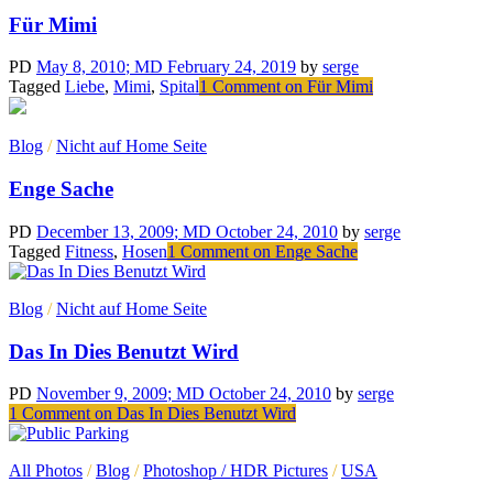
Für Mimi
PD
May 8, 2010
; MD February 24, 2019
by
serge
Tagged
Liebe
,
Mimi
,
Spital
1 Comment
on Für Mimi
Blog
/
Nicht auf Home Seite
Enge Sache
PD
December 13, 2009
; MD October 24, 2010
by
serge
Tagged
Fitness
,
Hosen
1 Comment
on Enge Sache
Blog
/
Nicht auf Home Seite
Das In Dies Benutzt Wird
PD
November 9, 2009
; MD October 24, 2010
by
serge
1 Comment
on Das In Dies Benutzt Wird
All Photos
/
Blog
/
Photoshop / HDR Pictures
/
USA