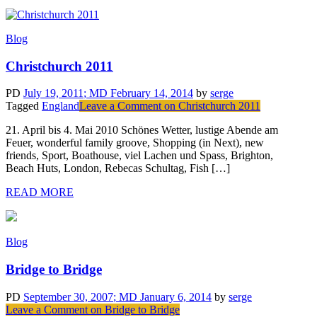
Blog
Christchurch 2011
PD
July 19, 2011
; MD February 14, 2014
by
serge
Tagged
England
Leave a Comment
on Christchurch 2011
21. April bis 4. Mai 2010 Schönes Wetter, lustige Abende am
Feuer, wonderful family groove, Shopping (in Next), new
friends, Sport, Boathouse, viel Lachen und Spass, Brighton,
Beach Huts, London, Rebecas Schultag, Fish […]
READ MORE
Blog
Bridge to Bridge
PD
September 30, 2007
; MD January 6, 2014
by
serge
Leave a Comment
on Bridge to Bridge