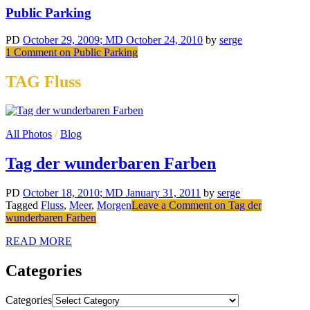
Public Parking
PD
October 29, 2009
; MD October 24, 2010
by
serge
1 Comment
on Public Parking
TAG Fluss
All Photos
/
Blog
Tag der wunderbaren Farben
PD
October 18, 2010
; MD January 31, 2011
by
serge
Tagged
Fluss
,
Meer
,
Morgen
Leave a Comment
on Tag der
wunderbaren Farben
READ MORE
Categories
Categories