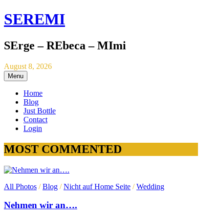
SEREMI
SErge – REbeca – MImi
August 8, 2026
Menu
Home
Blog
Just Bottle
Contact
Login
MOST COMMENTED
All Photos
/
Blog
/
Nicht auf Home Seite
/
Wedding
Nehmen wir an….