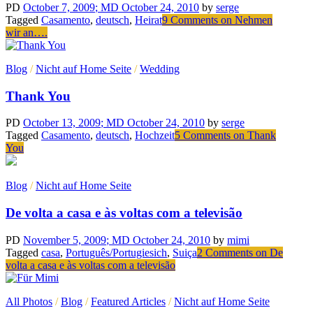
PD
October 7, 2009
; MD October 24, 2010
by
serge
Tagged
Casamento
,
deutsch
,
Heirat
9 Comments
on Nehmen
wir an….
Blog
/
Nicht auf Home Seite
/
Wedding
Thank You
PD
October 13, 2009
; MD October 24, 2010
by
serge
Tagged
Casamento
,
deutsch
,
Hochzeit
5 Comments
on Thank
You
Blog
/
Nicht auf Home Seite
De volta a casa e às voltas com a televisão
PD
November 5, 2009
; MD October 24, 2010
by
mimi
Tagged
casa
,
Português/Portugiesich
,
Suiça
2 Comments
on De
volta a casa e às voltas com a televisão
All Photos
/
Blog
/
Featured Articles
/
Nicht auf Home Seite