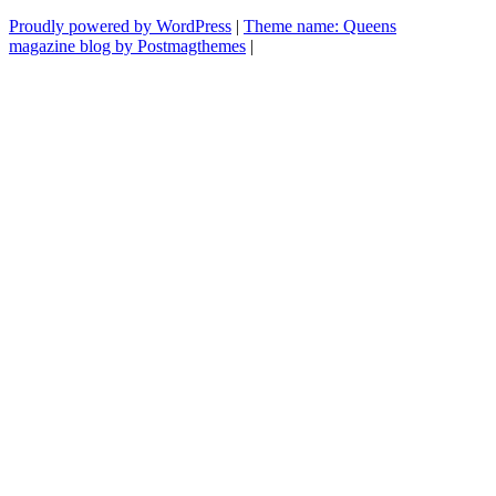
Proudly powered by WordPress
|
Theme name: Queens
magazine blog by Postmagthemes
|