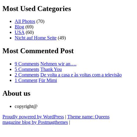
Most Used Categories
All Photos
(70)
Blog
(69)
USA
(60)
Nicht auf Home Seite
(49)
Most Commented Post
on
9 Comments
Nehmen wir an….
Nehmen
on
5 Comments
Thank You
wir
Thank
on
2 Comments
De volta a casa e às voltas com a televisão
on
an….
You
De
1 Comment
Für Mimi
Für
volta
Mimi
a
About us
casa
e
copyright@
às
voltas
Proudly powered by WordPress
|
Theme name: Queens
com
magazine blog by Postmagthemes
|
a
televisão