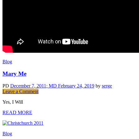
Blog
Mary Me
PD
December 7, 2011
; MD February 24, 2019
by
serge
on
Leave a Comment
Mary
Yes, I Will
Me
READ MORE
Blog