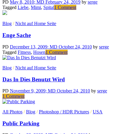
voltas
PD
May 8, 2010
; MD February 24, 2019
by
serge
com
on
Tagged
Liebe
,
Mimi
,
Spital
1 Comment
a
Für
televisão
Mimi
Blog
/
Nicht auf Home Seite
Enge Sache
PD
December 13, 2009
; MD October 24, 2010
by
serge
on
Tagged
Fitness
,
Hosen
1 Comment
Enge
Sache
Blog
/
Nicht auf Home Seite
Das In Dies Benutzt Wird
PD
November 9, 2009
; MD October 24, 2010
by
serge
on
1 Comment
Das
In
All Photos
/
Blog
/
Photoshop / HDR Pictures
/
USA
Dies
Benutzt
Public Parking
Wird