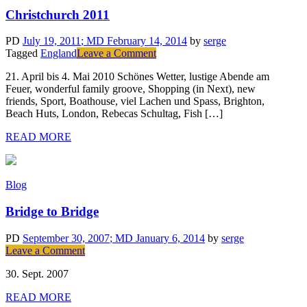
Christchurch 2011
PD
July 19, 2011
; MD February 14, 2014
by
serge
on
Tagged
England
Leave a Comment
Christchurch
21. April bis 4. Mai 2010 Schönes Wetter, lustige Abende am
2011
Feuer, wonderful family groove, Shopping (in Next), new
friends, Sport, Boathouse, viel Lachen und Spass, Brighton,
Beach Huts, London, Rebecas Schultag, Fish […]
READ MORE
Blog
Bridge to Bridge
PD
September 30, 2007
; MD January 6, 2014
by
serge
on
Leave a Comment
Bridge
30. Sept. 2007
to
Bridge
READ MORE