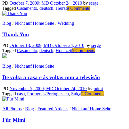
PD
October 7, 2009
; MD October 24, 2010
by
serge
on
Tagged
Casamento
,
deutsch
,
Heirat
9 Comments
Nehmen
wir
Blog
/
Nicht auf Home Seite
/
Wedding
an….
Thank You
PD
October 13, 2009
; MD October 24, 2010
by
serge
on
Tagged
Casamento
,
deutsch
,
Hochzeit
5 Comments
Thank
You
Blog
/
Nicht auf Home Seite
De volta a casa e às voltas com a televisão
PD
November 5, 2009
; MD October 24, 2010
by
mimi
on
Tagged
casa
,
Português/Portugiesich
,
Suiça
2 Comments
De
volta
All Photos
/
Blog
/
Featured Articles
/
Nicht auf Home Seite
a
casa
Für Mimi
e
às