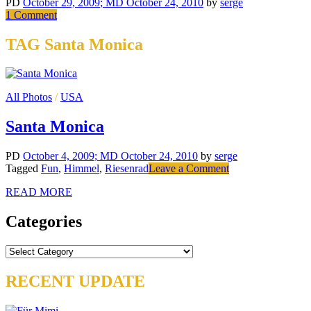
PD
October 29, 2009
; MD October 24, 2010
by
serge
on
1 Comment
Public
Parking
TAG Santa Monica
All Photos
/
USA
Santa Monica
PD
October 4, 2009
; MD October 24, 2010
by
serge
on
Tagged
Fun
,
Himmel
,
Riesenrad
Leave a Comment
Santa
READ MORE
Monica
Categories
Categories
RECENT UPDATE