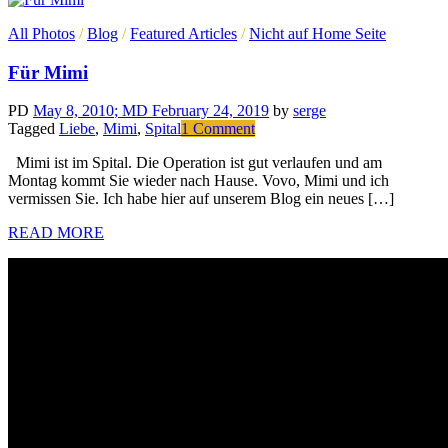
All Photos
/
Blog
/
Featured Articles
/
Nicht auf Home Seite
Für Mimi
PD
May 8, 2010
; MD February 24, 2019
by
serge
on
Tagged
Liebe
,
Mimi
,
Spital
1 Comment
Für
Mimi ist im Spital. Die Operation ist gut verlaufen und am
Mimi
Montag kommt Sie wieder nach Hause. Vovo, Mimi und ich
vermissen Sie. Ich habe hier auf unserem Blog ein neues […]
READ MORE