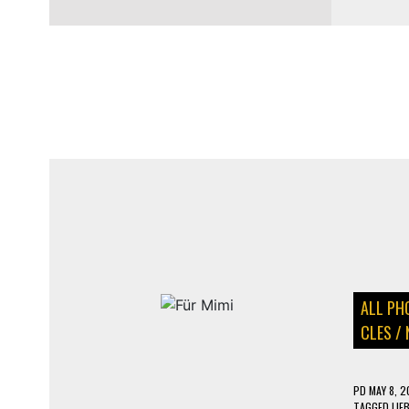
PARKING
ALL PH
CLES
/
PD
MAY 8, 2
TAGGED
LIE