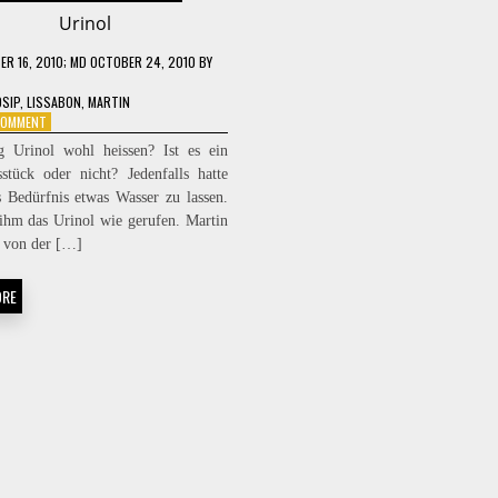
Urinol
R 16, 2010
; MD OCTOBER 24, 2010
BY
OSIP
,
LISSABON
,
MARTIN
ON
 COMMENT
URINOL
 Urinol wohl heissen? Ist es ein
tück oder nicht? Jedenfalls hatte
s Bedürfnis etwas Wasser zu lassen.
hm das Urinol wie gerufen. Martin
ch von der […]
ORE