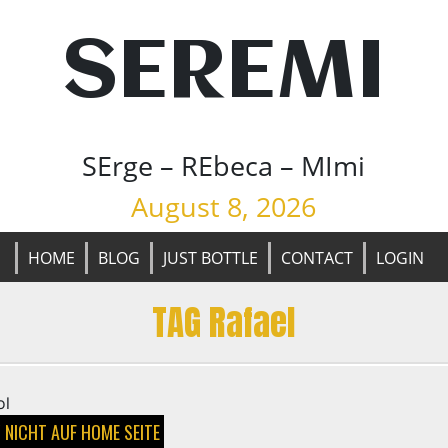
SEREMI
SErge – REbeca – MImi
August 8, 2026
HOME
BLOG
JUST BOTTLE
CONTACT
LOGIN
TAG Rafael
/
NICHT AUF HOME SEITE