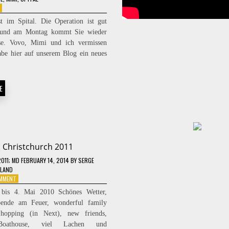
ON
FÜR
im Spital. Die Operation ist gut
MIMI
 und am Montag kommt Sie wieder
e. Vovo, Mimi und ich vermissen
abe hier auf unserem Blog ein neues
E
Christchurch 2011
2011
; MD FEBRUARY 14, 2014
BY
SERGE
LAND
ON
OMMENT
CHRISTCHURCH
 bis 4. Mai 2010 Schönes Wetter,
2011
bende am Feuer, wonderful family
hopping (in Next), new friends,
Boathouse, viel Lachen und