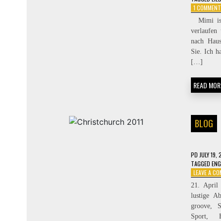
1 COMMENT
Mimi ist 
verlaufen
nach Haus
Sie. Ich h
[…]
READ MOR
BLOG
PD
JULY 19, 
TAGGED
ENG
LEAVE A C
21. April
lustige A
groove, S
Sport, 