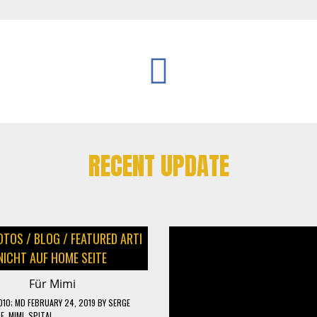
RECENT UPDATE
OTOS
/
BLOG
/
FEATURED ARTI
NICHT AUF HOME SEITE
Für Mimi
010
; MD FEBRUARY 24, 2019
BY
SERGE
BE
,
MIMI
,
SPITAL