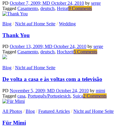
PD
October 7, 2009
; MD October 24, 2010
by
serge
Tagged
Casamento
,
deutsch
,
Heirat
9 Comments
on
Nehmen
wir
Blog
/
Nicht auf Home Seite
/
Wedding
an….
Thank You
PD
October 13, 2009
; MD October 24, 2010
by
serge
Tagged
Casamento
,
deutsch
,
Hochzeit
5 Comments
on
Thank
You
Blog
/
Nicht auf Home Seite
De volta a casa e às voltas com a televisão
PD
November 5, 2009
; MD October 24, 2010
by
mimi
Tagged
casa
,
Português/Portugiesich
,
Suiça
2 Comments
on
De
volta
All Photos
/
Blog
/
Featured Articles
/
Nicht auf Home Seite
a
casa
Für Mimi
e
às