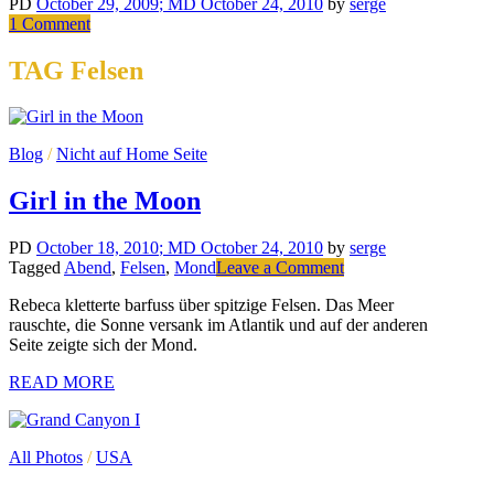
PD
October 29, 2009
; MD October 24, 2010
by
serge
1 Comment
on
Public
Parking
TAG Felsen
Blog
/
Nicht auf Home Seite
Girl in the Moon
PD
October 18, 2010
; MD October 24, 2010
by
serge
Tagged
Abend
,
Felsen
,
Mond
Leave a Comment
on
Girl
Rebeca kletterte barfuss über spitzige Felsen. Das Meer
in
rauschte, die Sonne versank im Atlantik und auf der anderen
the
Seite zeigte sich der Mond.
Moon
READ MORE
All Photos
/
USA