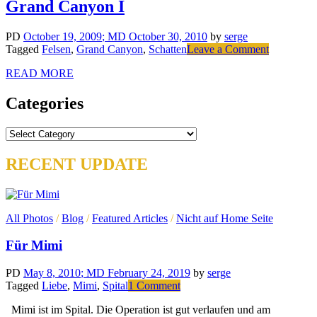
Grand Canyon I
PD
October 19, 2009
; MD October 30, 2010
by
serge
Tagged
Felsen
,
Grand Canyon
,
Schatten
Leave a Comment
on
Grand
READ MORE
Canyon
I
Categories
Categories
RECENT UPDATE
All Photos
/
Blog
/
Featured Articles
/
Nicht auf Home Seite
Für Mimi
PD
May 8, 2010
; MD February 24, 2019
by
serge
Tagged
Liebe
,
Mimi
,
Spital
1 Comment
on
Für
Mimi ist im Spital. Die Operation ist gut verlaufen und am
Mimi