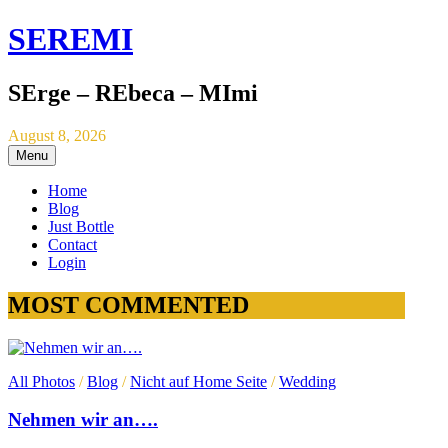
SEREMI
SErge – REbeca – MImi
August 8, 2026
Menu
Home
Blog
Just Bottle
Contact
Login
MOST COMMENTED
All Photos
/
Blog
/
Nicht auf Home Seite
/
Wedding
Nehmen wir an….