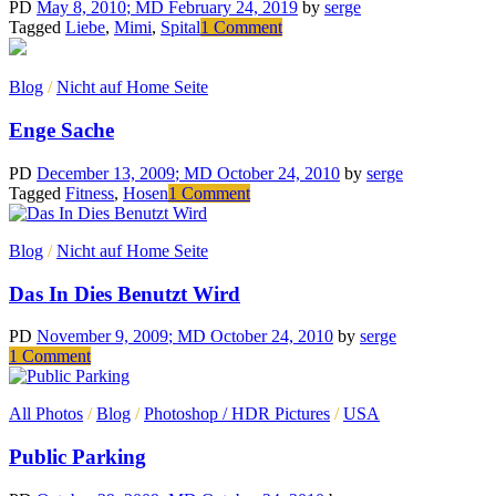
voltas
PD
May 8, 2010
; MD February 24, 2019
by
serge
com
Tagged
Liebe
,
Mimi
,
Spital
1 Comment
on
a
Für
televisão
Mimi
Blog
/
Nicht auf Home Seite
Enge Sache
PD
December 13, 2009
; MD October 24, 2010
by
serge
Tagged
Fitness
,
Hosen
1 Comment
on
Enge
Sache
Blog
/
Nicht auf Home Seite
Das In Dies Benutzt Wird
PD
November 9, 2009
; MD October 24, 2010
by
serge
1 Comment
on
Das
In
All Photos
/
Blog
/
Photoshop / HDR Pictures
/
USA
Dies
Benutzt
Public Parking
Wird