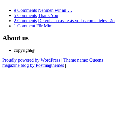
9 Comments
on
Nehmen wir an….
5 Comments
Nehmen
on
Thank You
2 Comments
wir
Thank
on
De volta a casa e às voltas com a televisão
1 Comment
on
Für Mimi
an….
You
De
Für
volta
Mimi
a
About us
casa
e
copyright@
às
voltas
Proudly powered by WordPress
|
Theme name: Queens
com
magazine blog by Postmagthemes
|
a
televisão