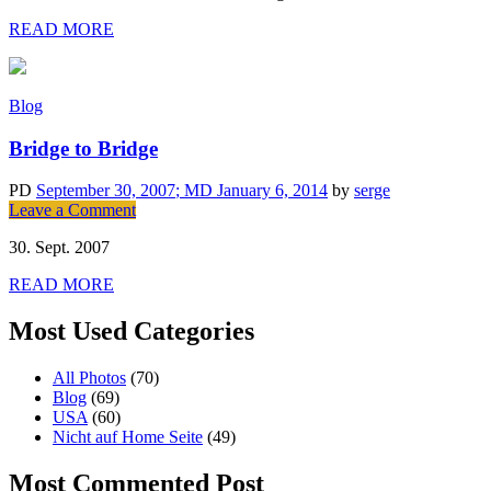
READ MORE
Blog
Bridge to Bridge
PD
September 30, 2007
; MD January 6, 2014
by
serge
Leave a Comment
on
Bridge
30. Sept. 2007
to
Bridge
READ MORE
Most Used Categories
All Photos
(70)
Blog
(69)
USA
(60)
Nicht auf Home Seite
(49)
Most Commented Post