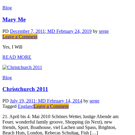
Blog
Mary Me
PD
December 7, 2011
; MD February 24, 2019
by
serge
Leave a Comment
on
Mary
Yes, I Will
Me
READ MORE
Blog
Christchurch 2011
PD
July 19, 2011
; MD February 14, 2014
by
serge
Tagged
England
Leave a Comment
on
Christchurch
21. April bis 4. Mai 2010 Schönes Wetter, lustige Abende am
2011
Feuer, wonderful family groove, Shopping (in Next), new
friends, Sport, Boathouse, viel Lachen und Spass, Brighton,
Beach Huts, London, Rebecas Schultag, Fish […]