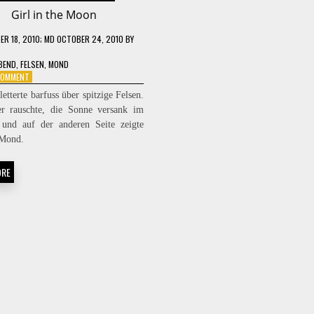
Girl in the Moon
R 18, 2010
; MD OCTOBER 24, 2010
BY
BEND
,
FELSEN
,
MOND
ON
 COMMENT
GIRL
etterte barfuss über spitzige Felsen.
IN
r rauschte, die Sonne versank im
THE
 und auf der anderen Seite zeigte
MOON
 Mond.
ORE