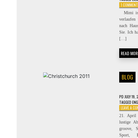
1 COMMENT
Mimi ist 
verlaufen
nach Haus
Sie. Ich h
[…]
READ MOR
BLOG
PD
JULY 19, 
TAGGED
ENG
LEAVE A C
21. April
lustige A
groove, S
Sport, 