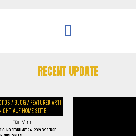
RECENT UPDATE
OTOS
/
BLOG
/
FEATURED ARTI
NICHT AUF HOME SEITE
Für Mimi
010
; MD FEBRUARY 24, 2019
BY
SERGE
BE
,
MIMI
,
SPITAL