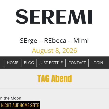
SEREMI
SErge – REbeca – MImi
August 8, 2026
HOME
BLOG
JUST BOTTLE
CONTACT
LOGIN
TAG Abend
/
NICHT AUF HOME SEITE