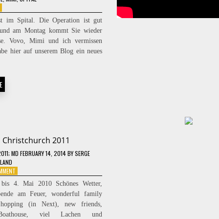
ON
FÜR
im Spital. Die Operation ist gut
MIMI
 und am Montag kommt Sie wieder
e. Vovo, Mimi und ich vermissen
abe hier auf unserem Blog ein neues
E
Christchurch 2011
2011
; MD FEBRUARY 14, 2014
BY
SERGE
LAND
ON
OMMENT
CHRISTCHURCH
 bis 4. Mai 2010 Schönes Wetter,
2011
bende am Feuer, wonderful family
hopping (in Next), new friends,
Boathouse, viel Lachen und