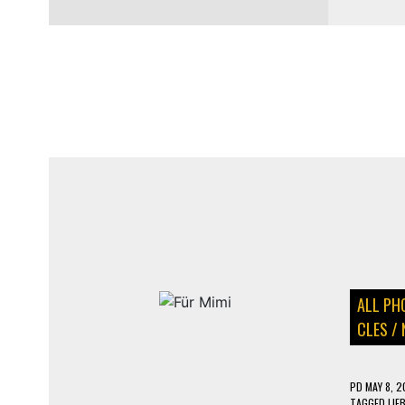
PARKING
ALL PH
CLES
/
PD
MAY 8, 2
TAGGED
LIE