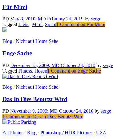
Für Mimi
PD
May 8, 2010
; MD February 24, 2019
by
serge
Tagged
Liebe
,
Mimi
,
Spital
1 Comment
on Für Mimi
Blog
/
Nicht auf Home Seite
Enge Sache
PD
December 13, 2009
; MD October 24, 2010
by
serge
Tagged
Fitness
,
Hosen
1 Comment
on Enge Sache
Blog
/
Nicht auf Home Seite
Das In Dies Benutzt Wird
PD
November 9, 2009
; MD October 24, 2010
by
serge
1 Comment
on Das In Dies Benutzt Wird
All Photos
/
Blog
/
Photoshop / HDR Pictures
/
USA