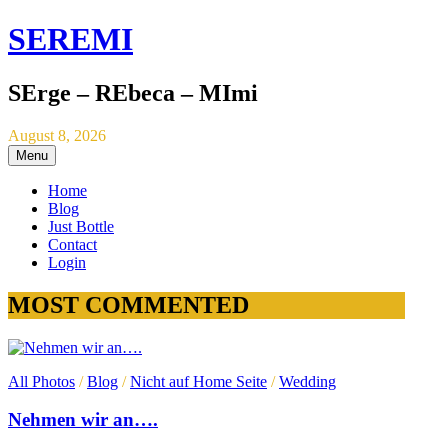
SEREMI
SErge – REbeca – MImi
August 8, 2026
Menu
Home
Blog
Just Bottle
Contact
Login
MOST COMMENTED
All Photos
/
Blog
/
Nicht auf Home Seite
/
Wedding
Nehmen wir an….