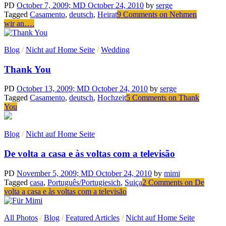
PD
October 7, 2009
; MD October 24, 2010
by
serge
Tagged
Casamento
,
deutsch
,
Heirat
9 Comments
on Nehmen
wir an….
Blog
/
Nicht auf Home Seite
/
Wedding
Thank You
PD
October 13, 2009
; MD October 24, 2010
by
serge
Tagged
Casamento
,
deutsch
,
Hochzeit
5 Comments
on Thank
You
Blog
/
Nicht auf Home Seite
De volta a casa e às voltas com a televisão
PD
November 5, 2009
; MD October 24, 2010
by
mimi
Tagged
casa
,
Português/Portugiesich
,
Suiça
2 Comments
on De
volta a casa e às voltas com a televisão
All Photos
/
Blog
/
Featured Articles
/
Nicht auf Home Seite