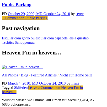
Public Parking
PD
October 29, 2009
; MD October 24, 2010
by
serge
1 Comment
on Public Parking
Post navigation
Esquiar com gorro ou esquiar com capacete, eis a questao
Tschüss Schoppernau
Heaven I’m in heaven…
All Photos
/
Blog
/
Featured Articles
/
Nicht auf Home Seite
PD
March 4, 2010
; MD October 24, 2010
by
mimi
Tagged
Skiferien
Leave a Comment
on Heaven I’m in
heaven…
Willst du wissen wo Himmel auf Erden ist? Siedlung 464, A-
6886 Schoppernau.